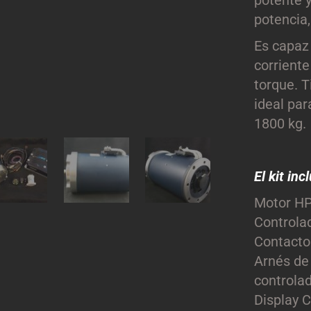
potente 
potencia
Es capaz
corrient
torque. T
ideal par
1800 kg.
El kit inc
Motor H
Controla
Contacto
Arnés de 
controla
Display C