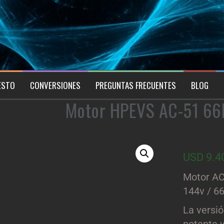
ESTO
CONVERSIONES
PREGUNTAS FRECUENTES
BLOG
Motor HPEVS AC-51 6
USD
9.4
Motor AC
144v / 6
La versi