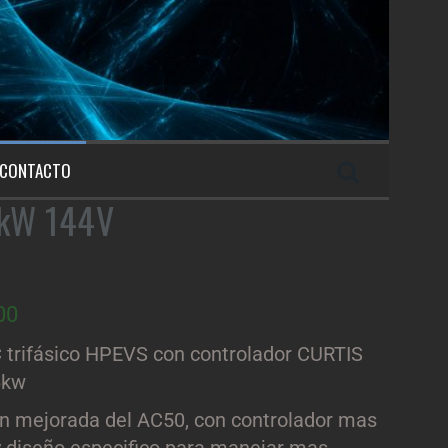
CONTACTO
6kW 144V
00
 trifásico HPEVS con controlador CURTIS
6kw
ón mejorada del AC50, con controlador mas