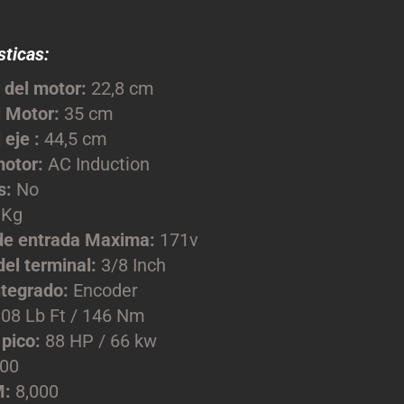
sticas:
 del motor:
22,8 cm
l Motor:
35 cm
 eje :
44,5 cm
motor:
AC Induction
s:
No
 Kg
de entrada Maxima:
171v
el terminal:
3/8 Inch
ntegrado:
Encoder
08 Lb Ft / 146 Nm
pico:
88 HP / 66 kw
00
M:
8,000