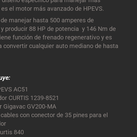
y diseño especifico para manejar mas
, es el motor más avanzado de HPEVS.
 de manejar hasta 500 amperes de
e y producir 88 HP de potencia y 146 Nm de
iene función de frenado regenerativo y es
a convertir cualquier auto mediano de hasta
luye:
PEVS AC51
dor CURTIS 1239-8521
r Gigavac GV200-MA
cables con conector de 35 pines para el
dor
urtis 840