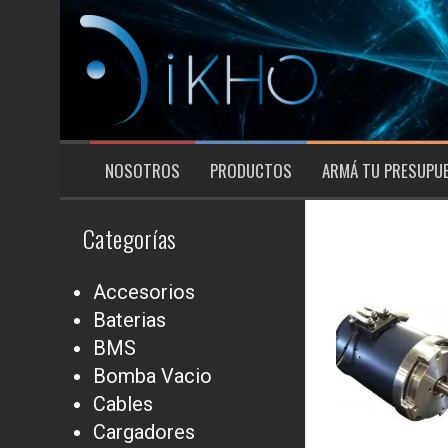
Saltar
al
contenido
NOSOTROS
PRODUCTOS
ARMÁ TU PRESUPU
Categorías
Accesorios
Baterias
BMS
Bomba Vacio
Cables
Cargadores