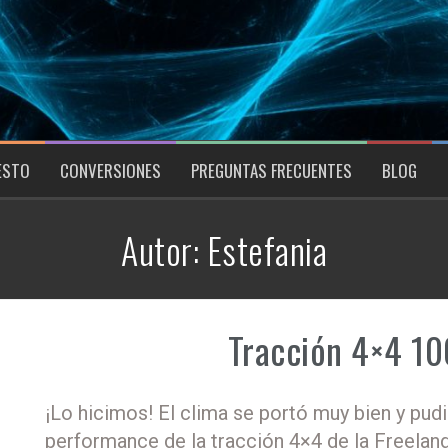
ESTO
CONVERSIONES
PREGUNTAS FRECUENTES
BLOG
Autor:
Estefania
Tracción 4×4 10
¡Lo hicimos! El clima se portó muy bien y pud
performance de la tracción 4×4 de la Freeland