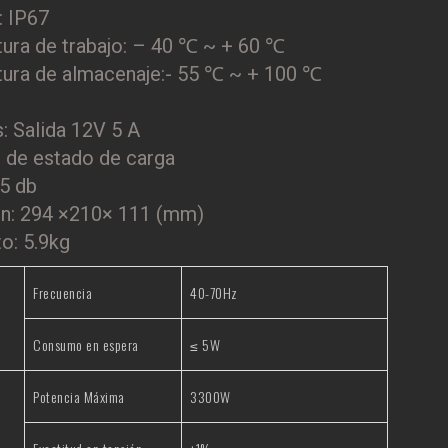
: IP67
ura de trabajo: – 40 ℃ ~ + 60 ℃
ura de almacenaje:- 55 ℃ ~ + 100 ℃
s: Salida 12V 5 A
r de estado de carga
45 db
n: 294 ×210× 111 (mm)
o: 5.9kg
Frecuencia
40-70Hz
Consumo en espera
≤ 5W
Potencia Máxima
3300W