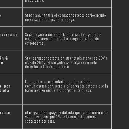
o
Si por alguna falla el cargador detecta cortocircuito
en su salida, el mismo se apaga.
nversa de
Si se llegara a conectar la batería al cargador de
manera inversa, el cargador apaga su salida sin
estropearse.
ón &
Si el cargador detecta en su entrada menos de 90V o
ón
mas de 264V, el cargador se apaga esperando
detectar la tensión correcta
El cargador es controlado por el puerto de
o por
comunicación can, pero si el cargador detecta que la
pleta
batería ya se encuentra cargada se apaga.
iente
el cargador se apaga si detecta que la corriente en la
salida es mayor por 1% de la corriente nominal
soportada por este.