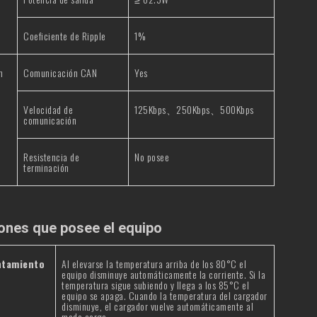
Coeficiente de Ripple
1%
n
Comunicación CAN
Yes
Velocidad de
125Kbps、250Kbps、500Kbps
comunicación
Resistencia de
No posee
terminación
ones que posee el equipo
ntamiento
Al elevarse la temperatura arriba de los 80°C el
equipo disminuye automáticamente la corriente. Si la
temperatura sigue subiendo y llega a los 85°C el
equipo se apaga. Cuando la temperatura del cargador
disminuye, el cargador vuelve automáticamente al
modo carga.