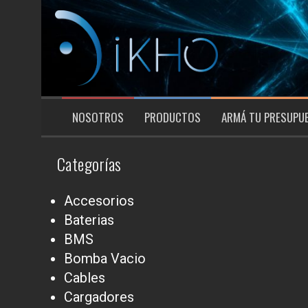
Saltar
al
contenido
NOSOTROS
PRODUCTOS
ARMÁ TU PRESUPU
Categorías
Accesorios
Baterias
BMS
Bomba Vacio
Cables
Cargadores