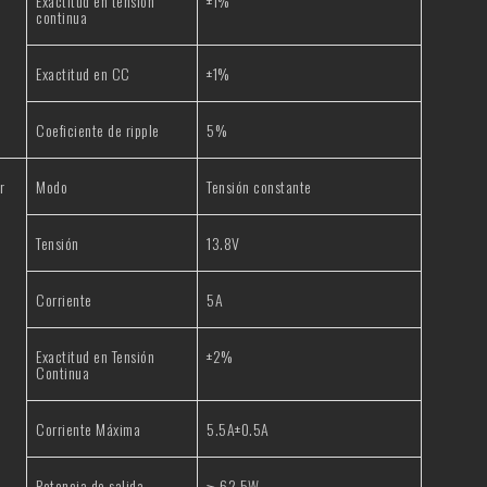
Exactitud en tensión
±1%
continua
Exactitud en CC
±1%
Coeficiente de ripple
5%
r
Modo
Tensión constante
Tensión
13.8V
Corriente
5A
Exactitud en Tensión
±2%
Continua
Corriente Máxima
5.5A±0.5A
Potencia de salida
≥ 62.5W