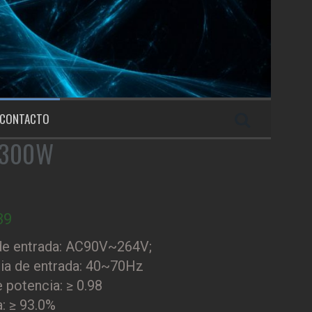
CONTACTO
 3300W
39
de entrada: AC90V~264V;
ia de entrada: 40~70Hz
 potencia: ≥ 0.98
a: ≥ 93.0%