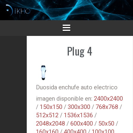
Saltar
al
contenido
Plug 4
Duosida enchufe auto electrico
imagen disponible en:
2400x2400
/
150x150
/
300x300
/
768x768
/
512x512
/
1536x1536
/
2048x2048
/
600x400
/
50x50
/
160x160
/
400x400
/
100x100