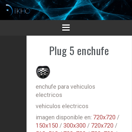
Saltar
al
contenido
Plug 5 enchufe
enchufe para vehiculos
electricos
vehiculos electricos
imagen disponible en:
720x720
/
150x150
/
300x300
/
720x720
/