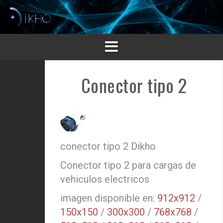
Saltar
al
contenido
Conector tipo 2
conector tipo 2 Dikho
Conector tipo 2 para cargas de
vehiculos electricos
imagen disponible en:
912x912
/
150x150
/
300x300
/
768x768
/