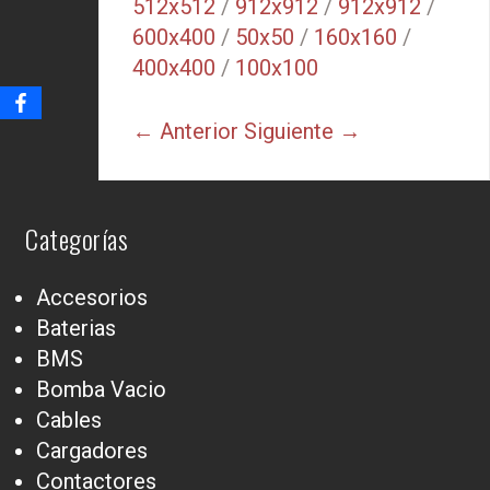
512x512
/
912x912
/
912x912
/
600x400
/
50x50
/
160x160
/
400x400
/
100x100
← Anterior
Siguiente →
Categorías
Accesorios
Baterias
BMS
Bomba Vacio
Cables
Cargadores
Contactores