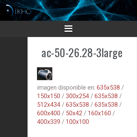
Saltar
al
contenido
ac-50-26.28-3large
imagen disponible en:
635x538
/
150x150
/
300x254
/
635x538
/
512x434
/
635x538
/
635x538
/
600x400
/
50x42
/
160x160
/
400x339
/
100x100