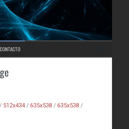
CONTACTO
rge
/
512x434
/
635x538
/
635x538
/