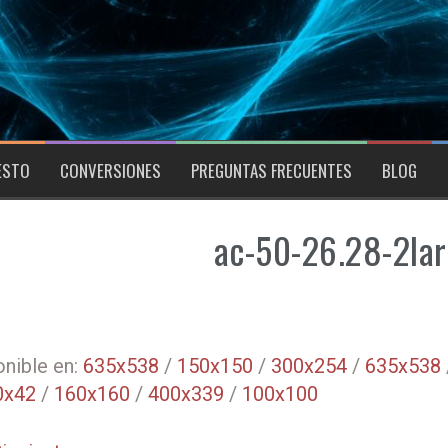
ESTO
CONVERSIONES
PREGUNTAS FRECUENTES
BLOG
ac-50-26.28-2la
nible en:
635x538
/
150x150
/
300x254
/
635x538
0x42
/
160x160
/
400x339
/
100x100