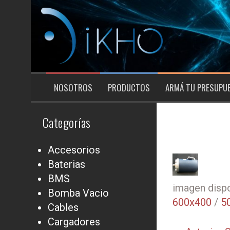
Saltar
al
contenido
NOSOTROS
PRODUCTOS
ARMÁ TU PRESUPU
Categorías
Accesorios
Baterias
BMS
imagen dispo
Bomba Vacio
600x400
/
5
Cables
Cargadores