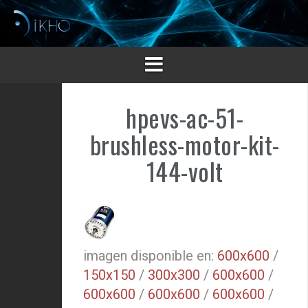
Saltar
al
contenido
hpevs-ac-51-
brushless-motor-kit-
144-volt
imagen disponible en:
600x600
/
150x150
/
300x300
/
600x600
/
600x600
/
600x600
/
600x600
/