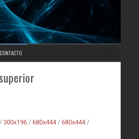
CONTACTO
superior
/
300x196
/
680x444
/
680x444
/