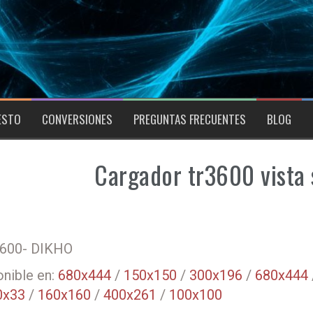
ESTO
CONVERSIONES
PREGUNTAS FRECUENTES
BLOG
Cargador tr3600 vista 
3600- DIKHO
nible en:
680x444
/
150x150
/
300x196
/
680x444
0x33
/
160x160
/
400x261
/
100x100