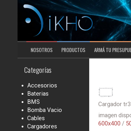
Saltar
al
contenido
NOSOTROS
PRODUCTOS
ARMÁ TU PRESUPU
Categorías
Accesorios
Baterias
BMS
Cargador tr
Bomba Vacio
imagen dispo
Cables
600x400
/
5
Cargadores