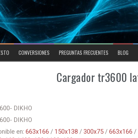
ESTO
CONVERSIONES
PREGUNTAS FRECUENTES
BLOG
Cargador tr3600 la
3600- DIKHO
3600- DIKHO
nible en:
663x166
/
150x138
/
300x75
/
663x166
/