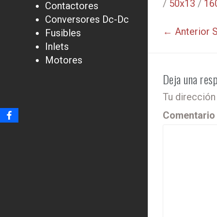
/
50x13
/
16
Contactores
Conversores Dc-Dc
← Anterior
S
Fusibles
Inlets
Motores
Deja una res
Tu dirección
Comentari