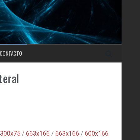
CONTACTO
teral
300x75
/
663x166
/
663x166
/
600x166