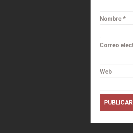
Nombre
*
Correo elec
Web