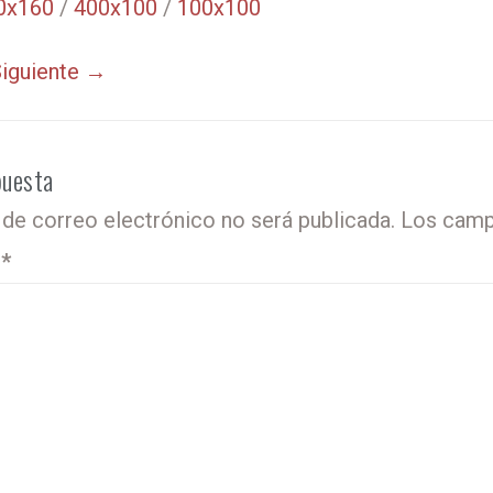
0x160
/
400x100
/
100x100
iguiente →
puesta
 de correo electrónico no será publicada.
Los camp
o
*