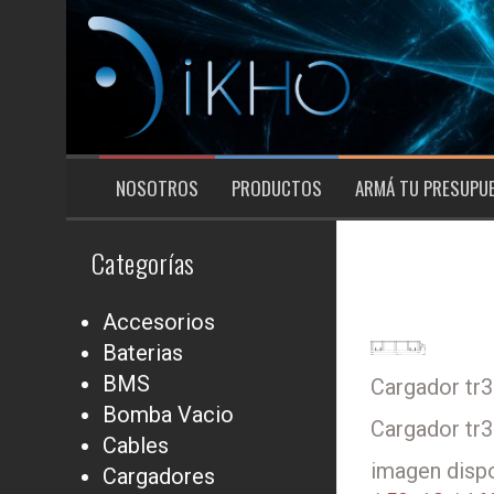
Saltar
al
contenido
NOSOTROS
PRODUCTOS
ARMÁ TU PRESUPU
Categorías
Accesorios
Baterias
BMS
Cargador tr
Bomba Vacio
Cargador tr
Cables
imagen dispo
Cargadores