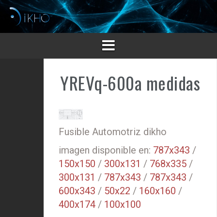
Saltar
al
contenido
YREVq-600a medidas
Fusible Automotriz dikho
imagen disponible en:
787x343
/
150x150
/
300x131
/
768x335
/
300x131
/
787x343
/
787x343
/
600x343
/
50x22
/
160x160
/
400x174
/
100x100