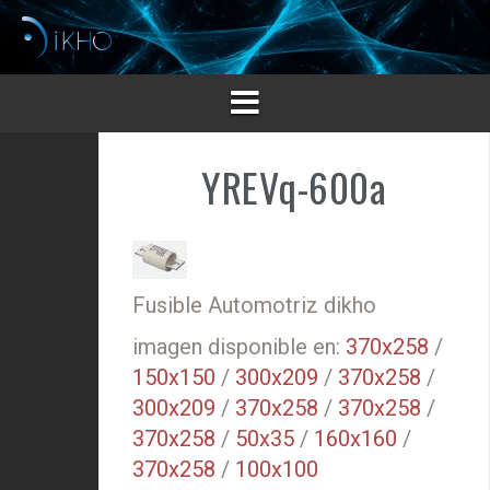
Saltar
al
contenido
YREVq-600a
Fusible Automotriz dikho
imagen disponible en:
370x258
/
150x150
/
300x209
/
370x258
/
300x209
/
370x258
/
370x258
/
370x258
/
50x35
/
160x160
/
370x258
/
100x100