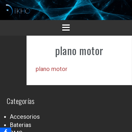
Saltar
al
contenido
plano motor
plano motor
Categorías
Accesorios
Baterias