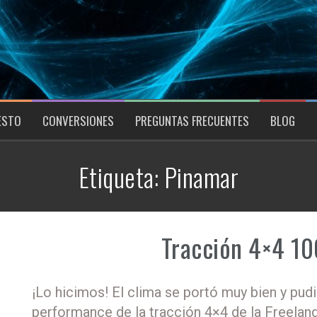
ESTO
CONVERSIONES
PREGUNTAS FRECUENTES
BLOG
Etiqueta:
Pinamar
Tracción 4×4 10
¡Lo hicimos! El clima se portó muy bien y pud
performance de la tracción 4×4 de la Freeland