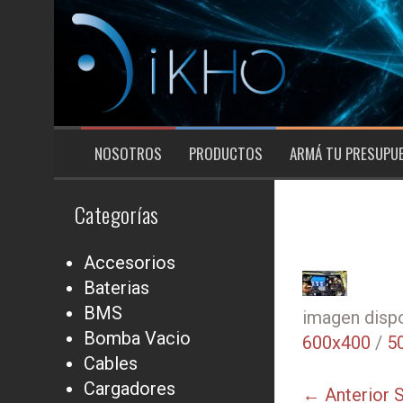
Saltar
al
contenido
NOSOTROS
PRODUCTOS
ARMÁ TU PRESUPU
Categorías
Accesorios
Baterias
BMS
imagen dispo
Bomba Vacio
600x400
/
5
Cables
Cargadores
← Anterior
S