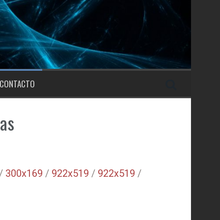
CONTACTO
ias
/
300x169
/
922x519
/
922x519
/