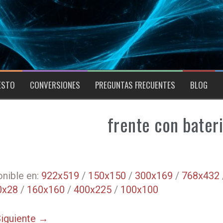
ESTO
CONVERSIONES
PREGUNTAS FRECUENTES
BLOG
frente con bater
nible en:
922x519
/
150x150
/
300x169
/
768x432
0x28
/
160x160
/
400x225
/
100x100
iguiente →