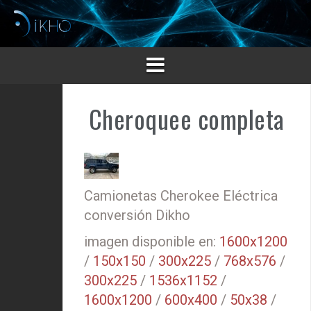
Saltar
al
contenido
Cheroquee completa
Camionetas Cherokee Eléctrica
conversión Dikho
imagen disponible en:
1600x1200
/
150x150
/
300x225
/
768x576
/
300x225
/
1536x1152
/
1600x1200
/
600x400
/
50x38
/