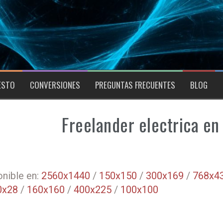
ESTO
CONVERSIONES
PREGUNTAS FRECUENTES
BLOG
Freelander electrica e
nible en:
2560x1440
/
150x150
/
300x169
/
768x4
0x28
/
160x160
/
400x225
/
100x100