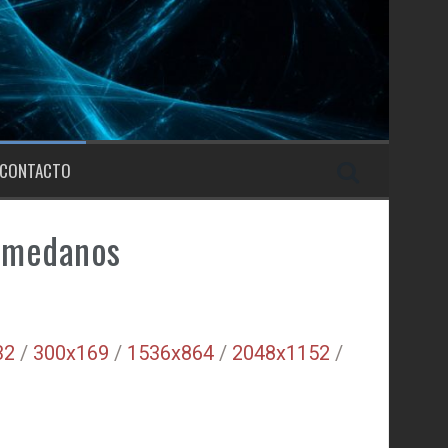
CONTACTO
n medanos
32
/
300x169
/
1536x864
/
2048x1152
/