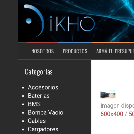
Saltar
al
contenido
NOSOTROS
PRODUCTOS
ARMÁ TU PRESUPU
Categorías
Accesorios
Baterias
BMS
imagen dispo
Bomba Vacio
600x400
/
5
Cables
Cargadores