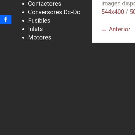
imagen dispo
Contactores
544x400
/
5
Conversores Dc-Dc
Fusibles
Inlets
← Anterior
Motores