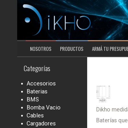
Saltar
al
contenido
NOSOTROS
PRODUCTOS
ARMÁ TU PRESUPU
Categorías
Accesorios
Baterias
BMS
Bomba Vacio
Dikho medida
Cables
Baterías qu
Cargadores