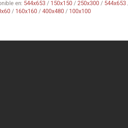
nible en:
544x653
/
150x150
/
250x300
/
544x653
0x60
/
160x160
/
400x480
/
100x100