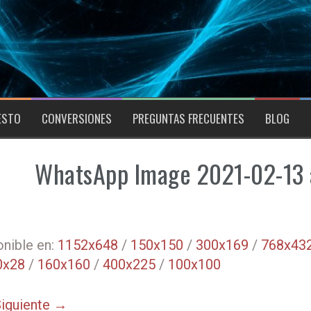
ESTO
CONVERSIONES
PREGUNTAS FRECUENTES
BLOG
WhatsApp Image 2021-02-13 
nible en:
1152x648
/
150x150
/
300x169
/
768x43
0x28
/
160x160
/
400x225
/
100x100
iguiente →