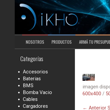
Saltar
al
contenido
NOSOTROS
PRODUCTOS
ARMÁ TU PRESUPU
Categorías
Accesorios
Baterias
BMS
imagen dispo
Bomba Vacio
600x400
/
5
Cables
Cargadores
← Anterior
S