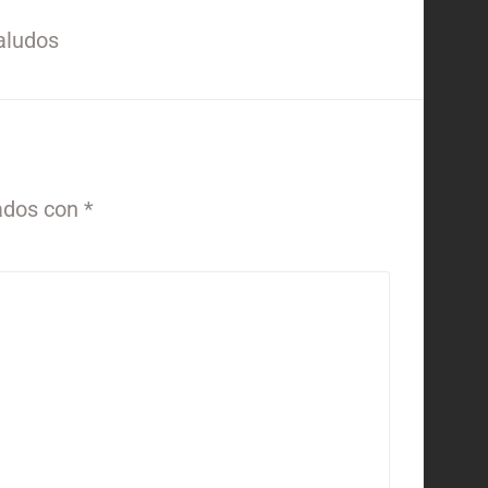
saludos
ados con
*