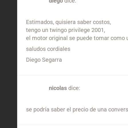
diego
dice:
04/04/2024 a las 8:00 pm
Estimados, quisiera saber costos,
tengo un twingo privilege 2001,
el motor original se puede tomar como 
saludos cordiales
Diego Segarra
nicolas
dice:
10/04/2024 a las 4:33 pm
se podría saber el precio de una convers