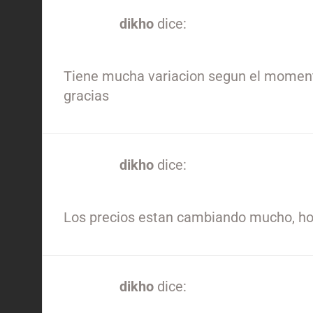
dikho
dice:
12/04/2024 a las 12:08 pm
Tiene mucha variacion segun el momento
gracias
dikho
dice:
12/04/2024 a las 12:09 pm
Los precios estan cambiando mucho, hoy
dikho
dice:
12/04/2024 a las 12:10 pm