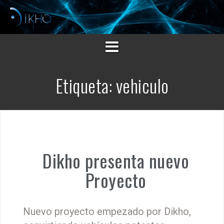
Saltar
al
contenido
Etiqueta:
vehiculo
Dikho presenta nuevo
Proyecto
Nuevo proyecto empezado por Dikho,