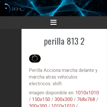
Saltar
al
contenido
perilla 813 2
Perilla Acciona marcha delante y
marcha atras vehiculos
electricos. shift
imagen disponible en:
1010x1010
/
150x150
/
300x300
/
768x768
/
300x300
/
1010x1010
/