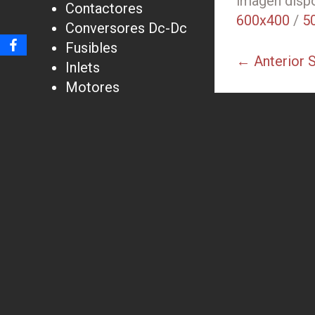
imagen dispo
Contactores
600x400
/
5
Conversores Dc-Dc
Fusibles
← Anterior
S
Inlets
Motores