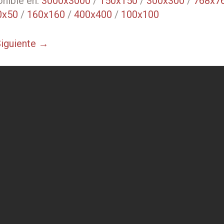
nible en:
3000x3000
/
150x150
/
300x300
/
768x7
0x50
/
160x160
/
400x400
/
100x100
iguiente →