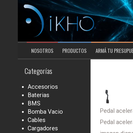
Saltar
al
contenido
NOSOTROS
PRODUCTOS
ARMÁ TU PRESUPU
Categorías
Accesorios
Baterias
BMS
Pedal aceler
Bomba Vacio
Cables
Pedal aceler
Cargadores