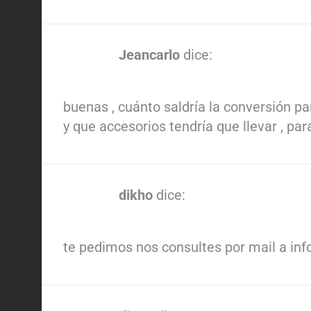
Jeancarlo
dice:
19/07/2024 a las 4:55 am
buenas , cuánto saldría la conversión pa
y que accesorios tendría que llevar , p
dikho
dice:
23/10/2024 a las 5:05 pm
te pedimos nos consultes por mail a inf