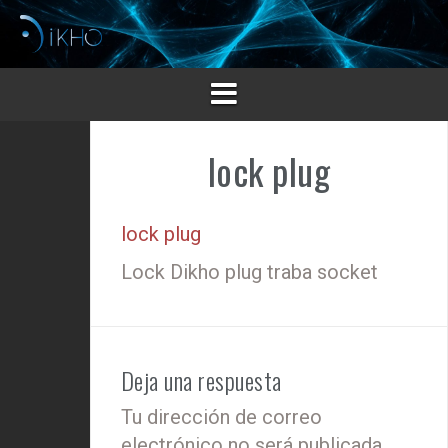
Saltar
al
contenido
lock plug
lock plug
Lock Dikho plug traba socket
Deja una respuesta
Tu dirección de correo
electrónico no será publicada.