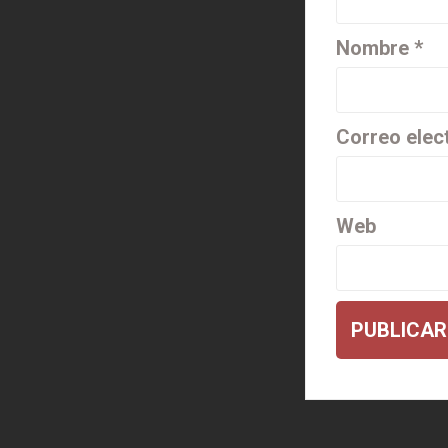
Nombre
*
Correo elec
Web