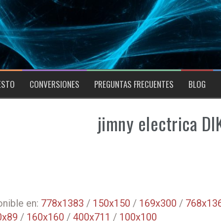
ESTO
CONVERSIONES
PREGUNTAS FRECUENTES
BLOG
jimny electrica D
nible en:
778x1383
/
150x150
/
169x300
/
768x13
0x89
/
160x160
/
400x711
/
100x100