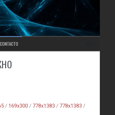
CONTACTO
IKHO
65
/
169x300
/
778x1383
/
778x1383
/