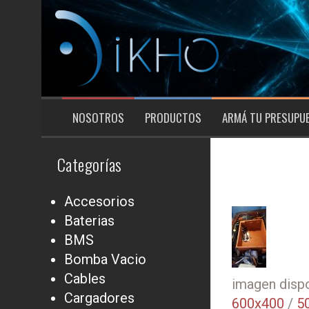
Saltar
al
contenido
NOSOTROS
PRODUCTOS
ARMÁ TU PRESUPU
Categorías
Accesorios
Baterias
BMS
Bomba Vacio
Cables
imagen dispo
Cargadores
600x400
/
5