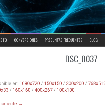
ESTO
CONVERSIONES
PREGUNTAS FRECUENTES
BLOG
DSC_0037
nible en:
1080x720
/
150x150
/
300x200
/
768x51
0x33
/
160x160
/
400x267
/
100x100
iguiente →