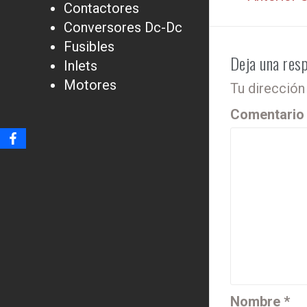
Contactores
Conversores Dc-Dc
Fusibles
Deja una res
Inlets
Motores
Tu dirección
Comentari
Nombre
*