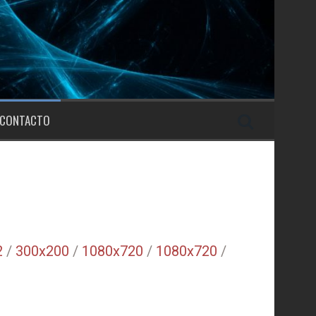
CONTACTO
2
/
300x200
/
1080x720
/
1080x720
/