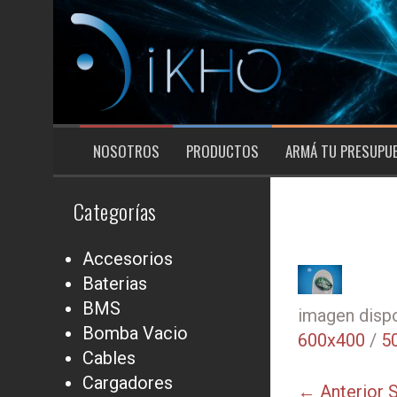
Saltar
al
contenido
NOSOTROS
PRODUCTOS
ARMÁ TU PRESUPU
Categorías
Accesorios
Baterias
BMS
imagen dispo
Bomba Vacio
600x400
/
5
Cables
Cargadores
← Anterior
S