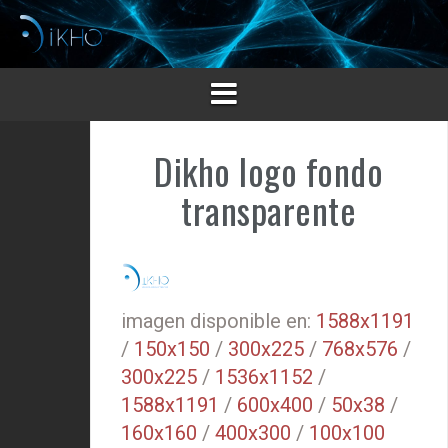
Saltar
al
contenido
Dikho logo fondo
transparente
imagen disponible en:
1588x1191
/
150x150
/
300x225
/
768x576
/
300x225
/
1536x1152
/
1588x1191
/
600x400
/
50x38
/
160x160
/
400x300
/
100x100