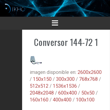
Saltar
al
contenido
Conversor 144-72 1
imagen disponible en:
2600x2600
/
150x150
/
300x300
/
768x768
/
512x512
/
1536x1536
/
2048x2048
/
600x400
/
50x50
/
160x160
/
400x400
/
100x100