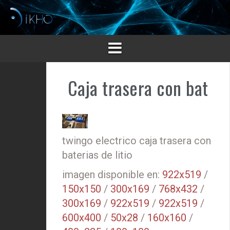
Saltar
al
contenido
Caja trasera con bat
twingo electrico caja trasera con
baterias de litio
imagen disponible en:
922x519
/
150x150
/
300x169
/
768x432
/
300x169
/
922x519
/
922x519
/
600x400
/
50x28
/
160x160
/