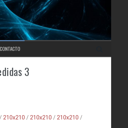
CONTACTO
didas 3
/
210x210
/
210x210
/
210x210
/