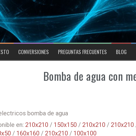
ESTO
CONVERSIONES
PREGUNTAS FRECUENTES
BLOG
Bomba de agua con me
electricos bomba de agua
nible en:
210x210
/
150x150
/
210x210
/
210x210
0x50
/
160x160
/
210x210
/
100x100