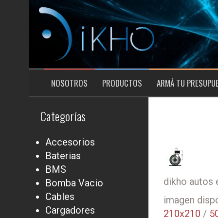
Saltar
al
contenido
NOSOTROS
PRODUCTOS
ARMÁ TU PRESUPU
Categorías
Accesorios
Baterias
BMS
dikho autos 
Bomba Vacio
Cables
imagen dispo
Cargadores
210x210
/
5