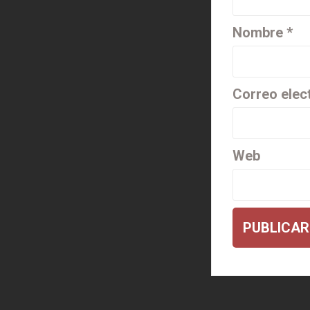
Nombre
*
Correo elec
Web