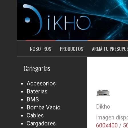
Saltar
al
contenido
NOSOTROS
PRODUCTOS
ARMÁ TU PRESUPU
Categorías
Accesorios
Baterias
BMS
Dikho
Bomba Vacio
Cables
imagen dispo
Cargadores
600x400
/
5