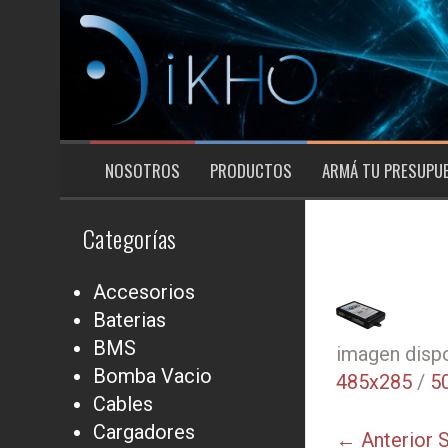
Saltar
al
contenido
NOSOTROS
PRODUCTOS
ARMÁ TU PRESUPU
Categorías
Accesorios
Baterias
BMS
imagen dispo
Bomba Vacio
485x285
/
5
Cables
Cargadores
← Anterior
S