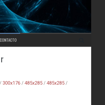
CONTACTO
or
/
300x176
/
485x285
/
485x285
/