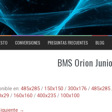
ESTO
CONVERSIONES
PREGUNTAS FRECUENTES
BLOG
BMS Orion Juni
nible en:
485x285
/
150x150
/
300x176
/
485x285
0x29
/
160x160
/
400x235
/
100x100
iguiente →