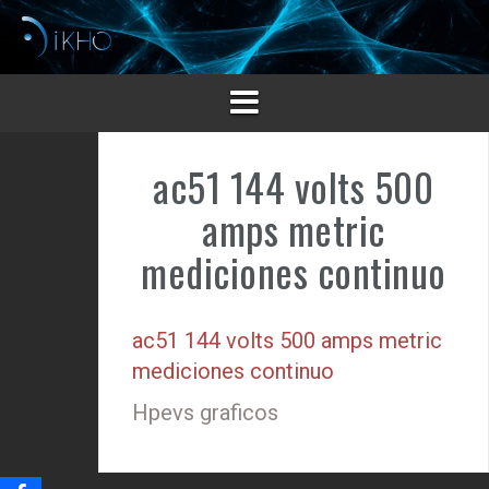
Saltar
al
contenido
ac51 144 volts 500
amps metric
mediciones continuo
ac51 144 volts 500 amps metric
mediciones continuo
Hpevs graficos