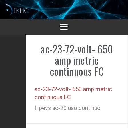
Saltar
al
contenido
ac-23-72-volt- 650
amp metric
continuous FC
ac-23-72-volt- 650 amp metric
continuous FC
Hpevs ac-20 uso continuo