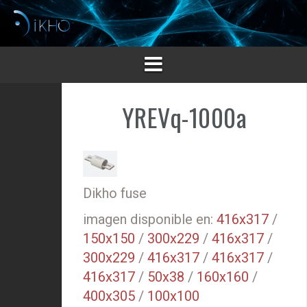
Saltar
al
contenido
YREVq-1000a
Dikho fuse
imagen disponible en:
416x317
/
150x150
/
300x229
/
416x317
/
300x229
/
416x317
/
416x317
/
416x317
/
50x38
/
160x160
/
400x305
/
100x100