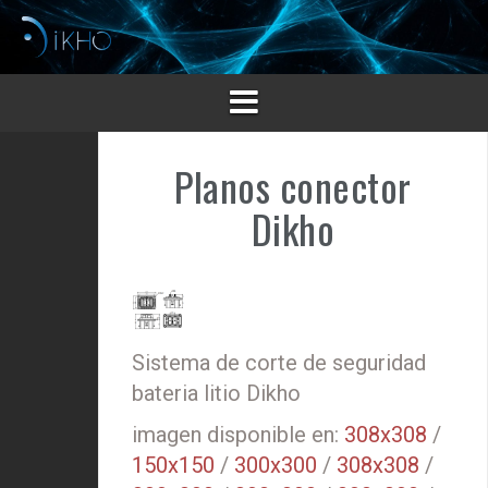
Saltar
al
contenido
Planos conector
Dikho
Sistema de corte de seguridad
bateria litio Dikho
imagen disponible en:
308x308
/
150x150
/
300x300
/
308x308
/