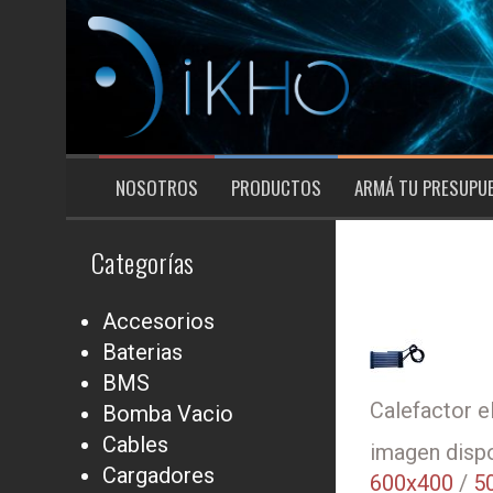
Saltar
al
contenido
NOSOTROS
PRODUCTOS
ARMÁ TU PRESUPU
Categorías
Accesorios
Baterias
BMS
Calefactor e
Bomba Vacio
Cables
imagen dispo
Cargadores
600x400
/
5