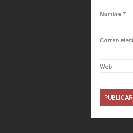
Nombre
*
Correo elec
Web