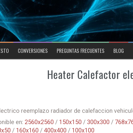
ESTO
CONVERSIONES
PREGUNTAS FRECUENTES
BLOG
Heater Calefactor el
lectrico reemplazo radiador de calefaccion vehicu
nible en:
2560x2560
/
150x150
/
300x300
/
768x7
0x50
/
160x160
/
400x400
/
100x100