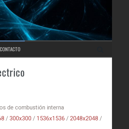
CONTACTO
ectrico
los de combustión interna
68
/
300x300
/
1536x1536
/
2048x2048
/