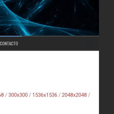
CONTACTO
68
/
300x300
/
1536x1536
/
2048x2048
/