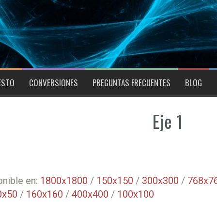
ESTO
CONVERSIONES
PREGUNTAS FRECUENTES
BLOG
Eje 1
nible en:
1800x1800
/
150x150
/
300x300
/
768x7
0x50
/
160x160
/
400x400
/
100x100