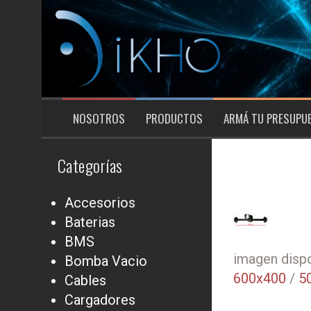
Saltar
al
contenido
NOSOTROS
PRODUCTOS
ARMÁ TU PRESUPU
Categorías
Accesorios
Baterias
BMS
imagen dispo
Bomba Vacio
600x400
/
5
Cables
Cargadores