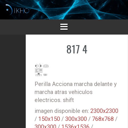
Saltar
al
contenido
817 4
Perilla Acciona marcha delante y
marcha atras vehiculos
electricos. shift
imagen disponible en:
2300x2300
/
150x150
/
300x300
/
768x768
/
300x300
/
1536x1536
/