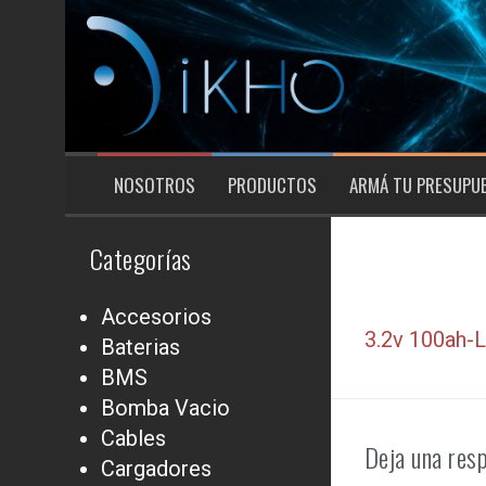
Saltar
al
contenido
NOSOTROS
PRODUCTOS
ARMÁ TU PRESUPU
Categorías
Accesorios
3.2v 100ah-
Baterias
BMS
Bomba Vacio
Cables
Deja una res
Cargadores