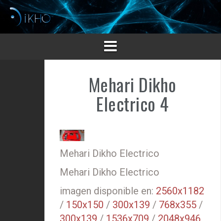
Saltar
al
contenido
Mehari Dikho
Electrico 4
Mehari Dikho Electrico
Mehari Dikho Electrico
imagen disponible en:
2560x1182
/
150x150
/
300x139
/
768x355
/
300x139
/
1536x709
/
2048x946