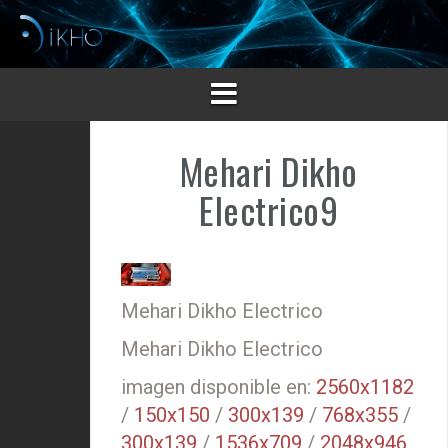
Saltar
al
contenido
Mehari Dikho
Electrico9
Mehari Dikho Electrico
Mehari Dikho Electrico
imagen disponible en:
2560x1182
/
150x150
/
300x139
/
768x355
/
300x139
/
1536x709
/
2048x946