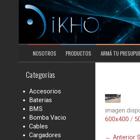
Saltar
al
contenido
NOSOTROS
PRODUCTOS
ARMÁ TU PRESUPU
Categorías
Accesorios
Baterias
BMS
imagen dispo
Bomba Vacio
600x400
/
5
Cables
Cargadores
← Anterior
S