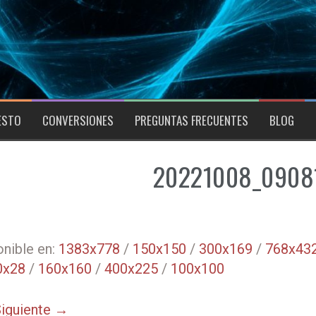
ESTO
CONVERSIONES
PREGUNTAS FRECUENTES
BLOG
20221008_0908
nible en:
1383x778
/
150x150
/
300x169
/
768x43
0x28
/
160x160
/
400x225
/
100x100
iguiente →