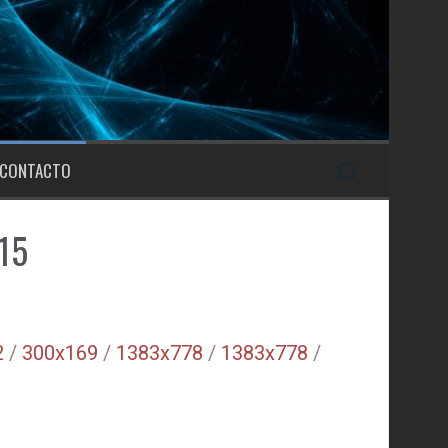
CONTACTO
15
2
/
300x169
/
1383x778
/
1383x778
/