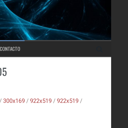
CONTACTO
05
/
300x169
/
922x519
/
922x519
/