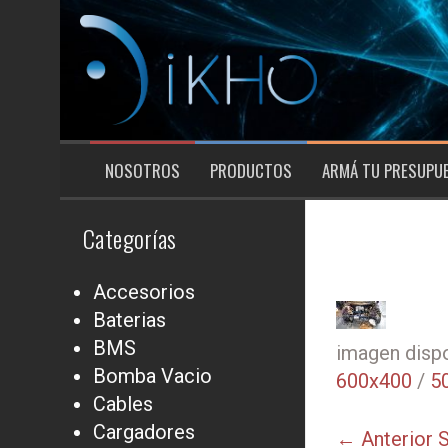
Saltar
al
contenido
NOSOTROS
PRODUCTOS
ARMÁ TU PRESUPU
Categorías
Accesorios
Baterias
BMS
imagen dispo
Bomba Vacio
600x400
/
5
Cables
Cargadores
← Anterior
S