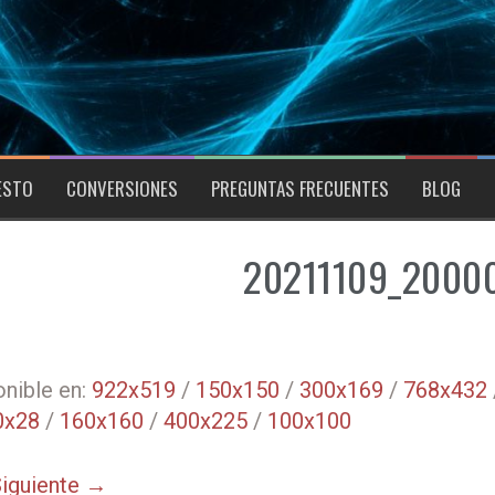
ESTO
CONVERSIONES
PREGUNTAS FRECUENTES
BLOG
20211109_2000
nible en:
922x519
/
150x150
/
300x169
/
768x432
0x28
/
160x160
/
400x225
/
100x100
iguiente →