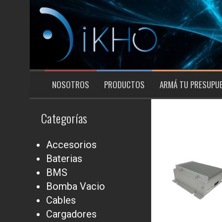
Saltar
al
contenido
NOSOTROS
PRODUCTOS
ARMÁ TU PRESUPU
Categorías
Accesorios
Baterias
BMS
Bomba Vacio
Cables
Cargadores