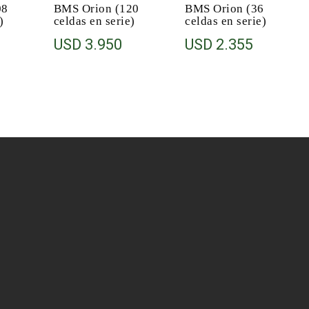
08
BMS Orion (120
BMS Orion (36
)
celdas en serie)
celdas en serie)
USD
3.950
USD
2.355