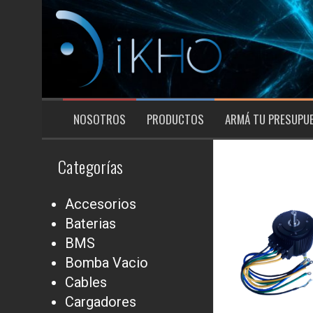
Saltar
al
contenido
NOSOTROS
PRODUCTOS
ARMÁ TU PRESUPU
Categorías
Accesorios
Baterias
BMS
Bomba Vacio
Cables
Cargadores